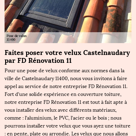
Faites poser votre velux Castelnaudary
F
par FD Rénovation 11
m
Pour une pose de velux conforme aux normes dans la
L
ville de Castelnaudary 11400, nous vous invitons à faire
pl
s
appel au service de notre entreprise FD Rénovation 11.
po
Fort d’une solide expérience en couverture toiture,
tr
notre entreprise FD Rénovation 11 est tout à fait apte à
Au
er
vous installer des velux avec différents matériaux,
q
comme : l’aluminium, le PVC, l’acier ou le bois ; nous
d
pourrons installer votre velux que vous ayez une toiture
mi
: en pente, plate ou arrondie. Les velux que nous allons
ut