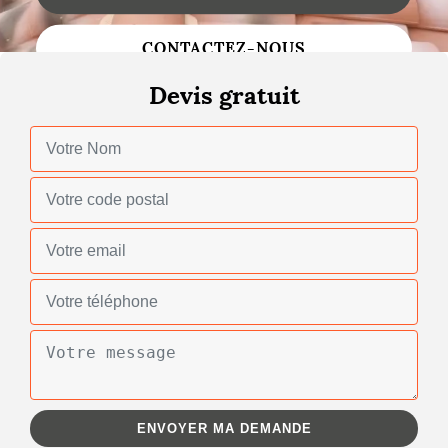
Changement de toiture
CONTACTEZ-NOUS
Nettoyage de toiture
Devis gratuit
Gouttières
Zinguerie
Réparation de toiture
Urgence fuite toiture