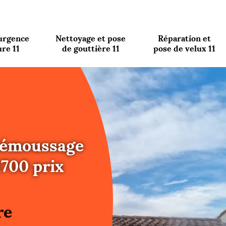
urgence
Nettoyage et pose
Réparation et
ure 11
de gouttière 11
pose de velux 11
 démoussage
1700 prix
re
ure
re