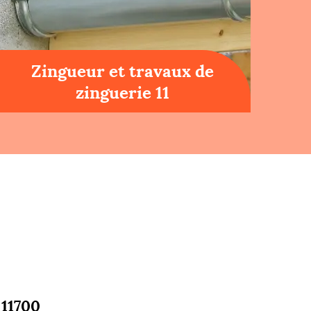
Zingueur et travaux de
zinguerie 11
 11700