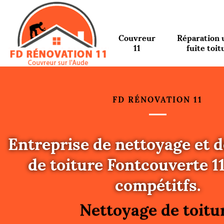
Couvreur
Réparation 
11
fuite toit
FD RÉNOVATION 11
Entreprise de nettoyage et
de toiture Fontcouverte 1
Urgence fuite toitu
compétitfs.
Changement de toit
Nettoyage de toitu