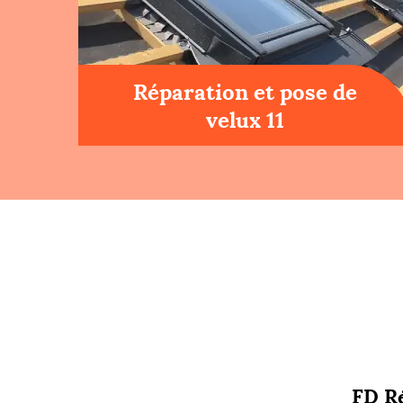
Réparation et pose de
velux 11
FD Ré