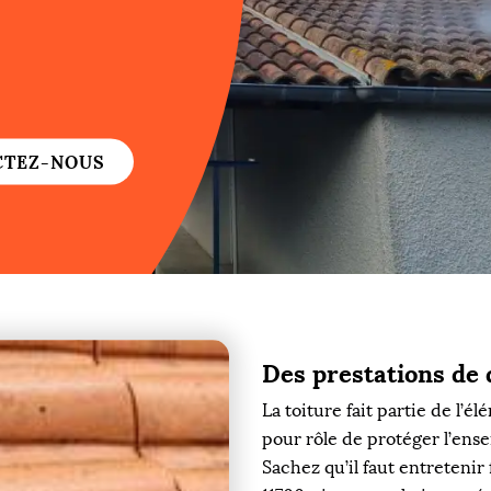
re
re
CTEZ-NOUS
ure
re
Des prestations de 
re
La toiture fait partie de l’é
pour rôle de protéger l’ens
re
Sachez qu’il faut entreteni