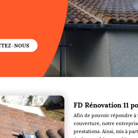
re
re
CTEZ-NOUS
ure
re
FD Rénovation 11 po
re
Afin de pouvoir répondre à 
couverture, notre entrepris
re
prestations. Ainsi, mis à pa