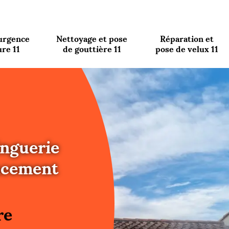
urgence
Nettoyage et pose
Réparation et
ure 11
de gouttière 11
pose de velux 11
inguerie
acement
re
ure
re