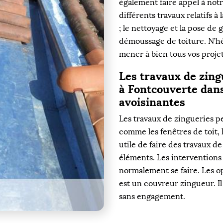
également faire appel à not
différents travaux relatifs à 
; le nettoyage et la pose de g
démoussage de toiture. N’hé
mener à bien tous vos proje
Les travaux de zing
à Fontcouverte dans 
avoisinantes
Les travaux de zingueries p
comme les fenêtres de toit, l
utile de faire des travaux d
éléments. Les interventions 
normalement se faire. Les op
est un couvreur zingueur. Il
sans engagement.