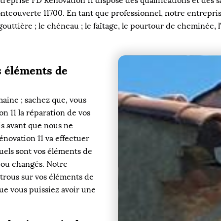
treprise FD Rénovation 11 dispose des qualifications et des s
ntcouverte 11700. En tant que professionnel, notre entrepr
uttière ; le chéneau ; le faîtage, le pourtour de cheminée, l’ha
s éléments de
aine ; sachez que, vous
n 11 la réparation de vos
is avant que nous ne
novation 11 va effectuer
quels sont vos éléments de
s ou changés. Notre
 trous sur vos éléments de
que vous puissiez avoir une