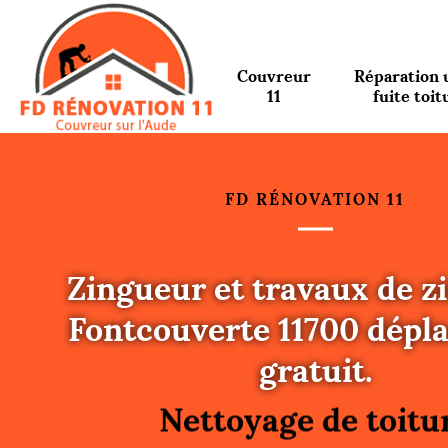
Couvreur
Réparation 
11
fuite toit
FD RÉNOVATION 11
Zingueur et travaux de z
Fontcouverte 11700 dépl
Urgence fuite toitu
gratuit.
Changement de toit
Nettoyage de toitu