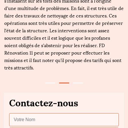
s'installent sur les toits des maisons sont à l'origine
de
s
d'une multitude de problèmes. En fait, il est très utile de
M
faire des travaux de nettoyage de ces structures. Ces
d
opérations sont très utiles pour permettre de préserver
Ré
l'état de la structure. Les interventions sont assez
re
es
souvent difficiles et il est logique que les profanes
Mo
e
soient obligés de s'abstenir pour les réaliser. FD
n
es
Rénovation 11 peut se proposer pour effectuer les
p
missions et il faut noter qu'il propose des tarifs qui sont
très attractifs.
Contactez-nous