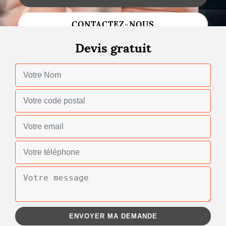
Changement de toiture
CONTACTEZ-NOUS
Nettoyage de toiture
Devis gratuit
Gouttières
Zinguerie
Réparation de toiture
Urgence fuite toiture