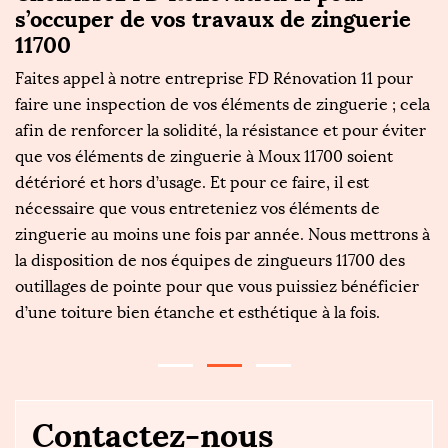
s’occuper de vos travaux de zinguerie
F
11700
F
D
Faites appel à notre entreprise FD Rénovation 11 pour
re
e
faire une inspection de vos éléments de zinguerie ; cela
Mo
,
afin de renforcer la solidité, la résistance et pour éviter
f
u
que vos éléments de zinguerie à Moux 11700 soient
vo
.
détérioré et hors d’usage. Et pour ce faire, il est
t
te
nécessaire que vous entreteniez vos éléments de
va
ra
zinguerie au moins une fois par année. Nous mettrons à
go
e
la disposition de nos équipes de zingueurs 11700 des
l’
outillages de pointe pour que vous puissiez bénéficier
sa
d’une toiture bien étanche et esthétique à la fois.
so
Contactez-nous