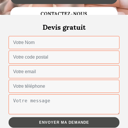
Changement de toiture
CONTACTEZ-NOUS
Nettoyage de toiture
Devis gratuit
Gouttières
Zinguerie
Réparation de toiture
Urgence fuite toiture