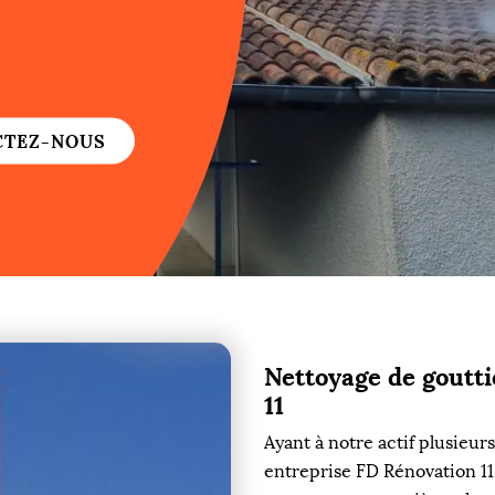
re
re
CTEZ-NOUS
ure
re
Nettoyage de goutti
re
11
re
Ayant à notre actif plusieu
entreprise FD Rénovation 11