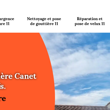
urgence
Nettoyage et pose
Réparation et
ure 11
de gouttière 11
pose de velux 11
ière Canet
re
s.
ure
re