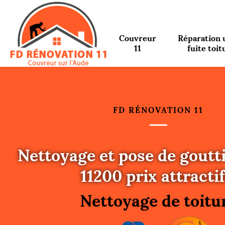
Couvreur
Réparation 
11
fuite toit
FD RÉNOVATION 11
Nettoyage et pose de goutt
Urgence fuite toitu
11200 prix attractif
Changement de toit
Nettoyage de toitu
Gouttières