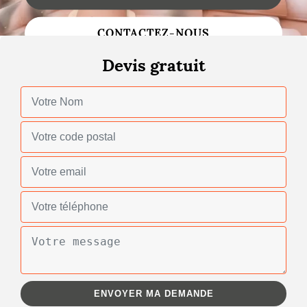
Changement de toiture
CONTACTEZ-NOUS
Nettoyage de toiture
Devis gratuit
Gouttières
Zinguerie
Réparation de toiture
Urgence fuite toiture