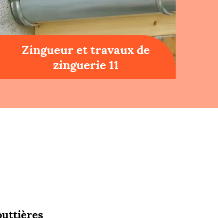
Zingueur et travaux de
zinguerie 11
outtières