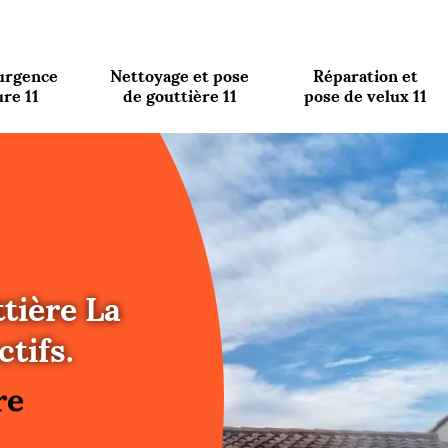
urgence
Nettoyage et pose
Réparation et
ure 11
de gouttière 11
pose de velux 11
tière La
re
tifs.
ure
re