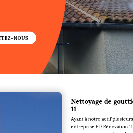
re
re
CTEZ-NOUS
ure
re
Nettoyage de goutti
re
11
re
Ayant à notre actif plusieu
entreprise FD Rénovation 11