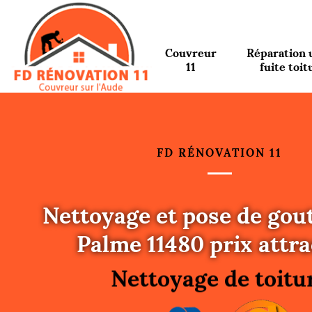
Couvreur
Réparation 
11
fuite toit
FD RÉNOVATION 11
Nettoyage et pose de gout
Urgence fuite toitu
Palme 11480 prix attrac
Changement de toit
Nettoyage de toitu
Gouttières