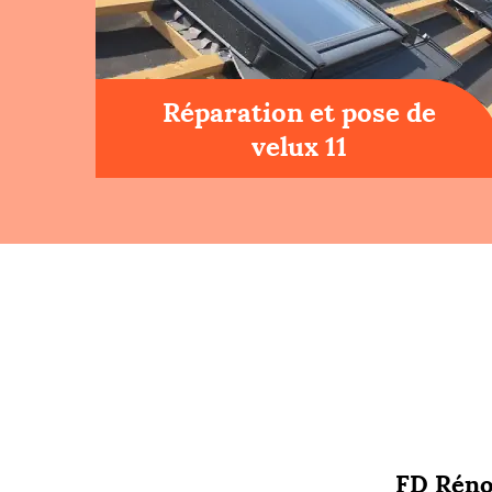
Réparation et pose de
velux 11
FD Rénov