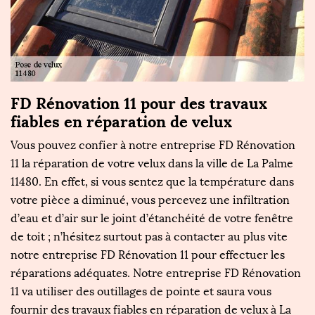
FD Rénovation 11 pour des travaux
P
fiables en réparation de velux
R
,
Vous pouvez confier à notre entreprise FD Rénovation
No
11 la réparation de votre velux dans la ville de La Palme
e
11480. En effet, si vous sentez que la température dans
ve
votre pièce a diminué, vous percevez une infiltration
q
d’eau et d’air sur le joint d’étanchéité de votre fenêtre
tr
de toit ; n’hésitez surtout pas à contacter au plus vite
No
t
notre entreprise FD Rénovation 11 pour effectuer les
c
e.
réparations adéquates. Notre entreprise FD Rénovation
d
11 va utiliser des outillages de pointe et saura vous
to
fournir des travaux fiables en réparation de velux à La
di