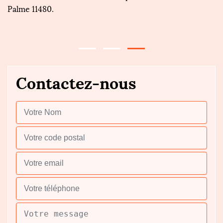
Palme 11480.
r
v
Contactez-nous