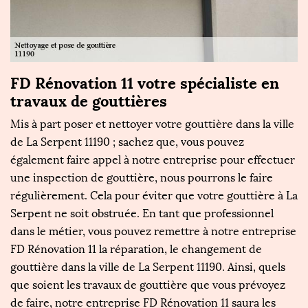
FD Rénovation 11 votre spécialiste en
F
travaux de gouttières
p
ns
Mis à part poser et nettoyer votre gouttière dans la ville
P
de La Serpent 11190 ; sachez que, vous pouvez
la
également faire appel à notre entreprise pour effectuer
éc
une inspection de gouttière, nous pourrons le faire
vo
régulièrement. Cela pour éviter que votre gouttière à La
vo
Serpent ne soit obstruée. En tant que professionnel
pr
dans le métier, vous pouvez remettre à notre entreprise
e
FD Rénovation 11 la réparation, le changement de
r
gouttière dans la ville de La Serpent 11190. Ainsi, quels
po
que soient les travaux de gouttière que vous prévoyez
m
de faire, notre entreprise FD Rénovation 11 saura les
P