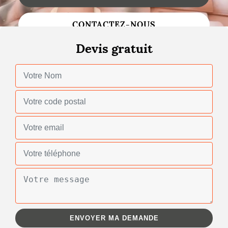
Changement de toiture
CONTACTEZ-NOUS
Nettoyage de toiture
Devis gratuit
Gouttières
Zinguerie
Réparation de toiture
Urgence fuite toiture