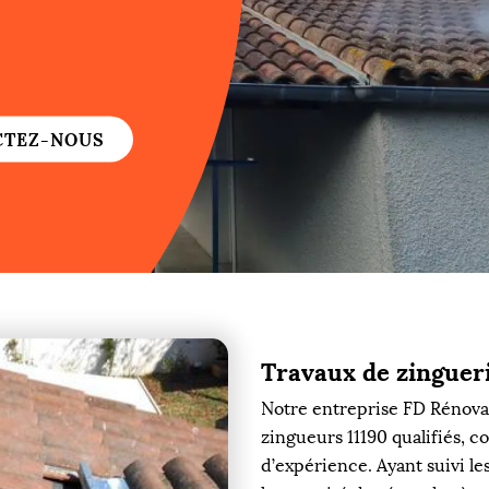
re
re
CTEZ-NOUS
ure
re
Travaux de zingueri
re
Notre entreprise FD Rénovat
re
zingueurs 11190 qualifiés, 
d’expérience. Ayant suivi l