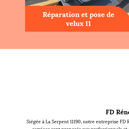
Réparation et pose de
velux 11
FD Réno
Siégée à La Serpent 11190, notre entreprise FD 