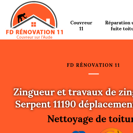
Couvreur
Réparation 
11
fuite toit
FD RÉNOVATION 11
Zingueur et travaux de zin
Urgence fuite toitu
Serpent 11190 déplacement
Changement de toit
Nettoyage de toitu
Gouttières