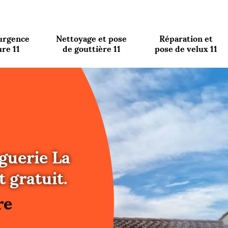
urgence
Nettoyage et pose
Réparation et
ure 11
de gouttière 11
pose de velux 11
guerie La
re
 gratuit.
ure
re