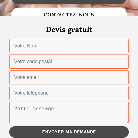
Changement de toiture
CONTACTEZ-NOUS
Nettoyage de toiture
Devis gratuit
Gouttières
Zinguerie
Réparation de toiture
Urgence fuite toiture