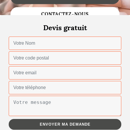
Changement de toiture
CONTACTEZ-NOUS
Nettoyage de toiture
Devis gratuit
Gouttières
Zinguerie
Réparation de toiture
Urgence fuite toiture