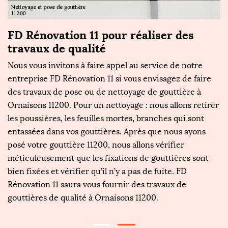
FD Rénovation 11 pour réaliser des
Q
travaux de qualité
n
O
Nous vous invitons à faire appel au service de notre
er
entreprise FD Rénovation 11 si vous envisagez de faire
L
des travaux de pose ou de nettoyage de gouttière à
l'
es
Ornaisons 11200. Pour un nettoyage : nous allons retirer
e
les poussières, les feuilles mortes, branches qui sont
b
entassées dans vos gouttières. Après que nous ayons
d
posé votre gouttière 11200, nous allons vérifier
op
méticuleusement que les fixations de gouttières sont
ut
bien fixées et vérifier qu’il n’y a pas de fuite. FD
R
Rénovation 11 saura vous fournir des travaux de
d
gouttières de qualité à Ornaisons 11200.
c