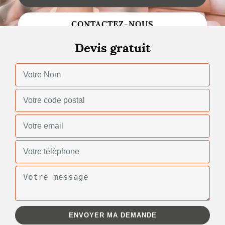
Changement de toiture
CONTACTEZ-NOUS
Nettoyage de toiture
Devis gratuit
Gouttières
Zinguerie
Réparation de toiture
Urgence fuite toiture