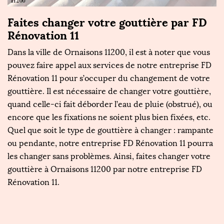
c
Faites changer votre gouttière par FD
T
Rénovation 11
F
Dans la ville de Ornaisons 11200, il est à noter que vous
No
es
pouvez faire appel aux services de notre entreprise FD
e
Rénovation 11 pour s’occuper du changement de votre
d’
gouttière. Il est nécessaire de changer votre gouttière,
O
quand celle-ci fait déborder l’eau de pluie (obstrué), ou
Ré
encore que les fixations ne soient plus bien fixées, etc.
z
Quel que soit le type de gouttière à changer : rampante
R
ou pendante, notre entreprise FD Rénovation 11 pourra
n
les changer sans problèmes. Ainsi, faites changer votre
z
gouttière à Ornaisons 11200 par notre entreprise FD
po
Rénovation 11.
go
p
r