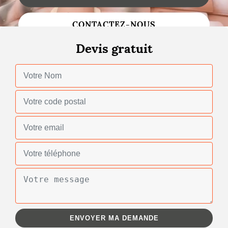
Changement de toiture
CONTACTEZ-NOUS
Nettoyage de toiture
Devis gratuit
Gouttières
Zinguerie
Réparation de toiture
Urgence fuite toiture