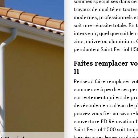
sommes spécialisés dans ce 
travaux de qualité en toute
modernes, professionnels et
soit une réussite totale. En
intervenir, quel que soit le 
zinc, cuivre ou aluminium.
pendante à Saint Ferriol 115
Faites remplacer vo
11
Pensez à faire remplacer votr
commence à perdre ses perf
correctement qui est de pro
des écoulements d’eau de pl
pouvez vous fier au savoir-
couverture FD Rénovation 11.
Saint Ferriol 11500 soit touj
bien évacuer les eaux pluvial