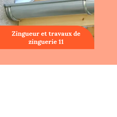
Zingueur et travaux de
zinguerie 11