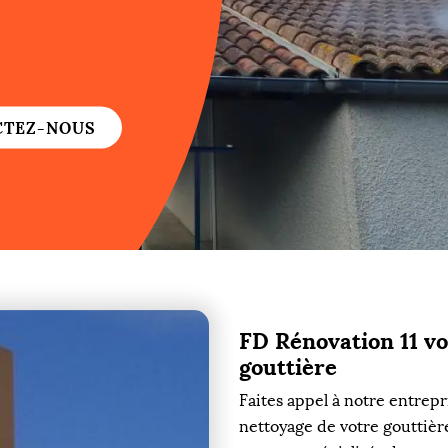
re
re
CTEZ-NOUS
ure
re
FD Rénovation 11 vo
re
gouttière
re
Faites appel à notre entrep
nettoyage de votre gouttière 