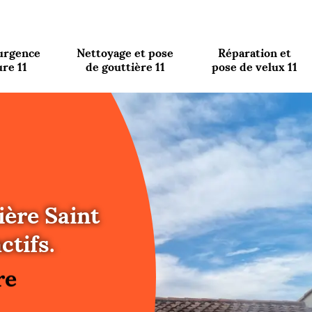
urgence
Nettoyage et pose
Réparation et
ure 11
de gouttière 11
pose de velux 11
ière Saint
re
ctifs.
ure
re