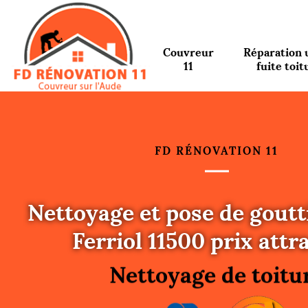
Couvreur
Réparation 
11
fuite toit
FD RÉNOVATION 11
Nettoyage et pose de goutt
Urgence fuite toitu
Ferriol 11500 prix attra
Changement de toit
Nettoyage de toitu
Gouttières