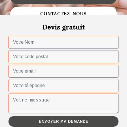
Changement de toiture
CONTACTEZ-NOUS
Nettoyage de toiture
Devis gratuit
Gouttières
Zinguerie
Réparation de toiture
Urgence fuite toiture