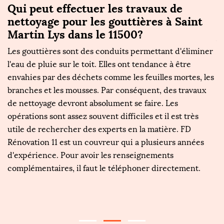
Qui peut effectuer les travaux de
N
nettoyage pour les gouttières à Saint
F
Martin Lys dans le 11500?
le
Ay
Les gouttières sont des conduits permettant d'éliminer
s
er
l'eau de pluie sur le toit. Elles ont tendance à être
de
envahies par des déchets comme les feuilles mortes, les
go
branches et les mousses. Par conséquent, des travaux
né
de nettoyage devront absolument se faire. Les
p
opérations sont assez souvent difficiles et il est très
au
utile de rechercher des experts en la matière. FD
le
Rénovation 11 est un couvreur qui a plusieurs années
go
d'expérience. Pour avoir les renseignements
à
e
complémentaires, il faut le téléphoner directement.
N
p
go