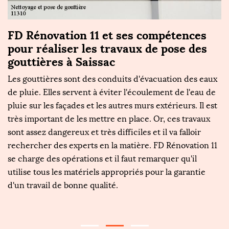
e
FD Rénovation 11 et ses compétences
D
pour réaliser les travaux de pose des
q
gouttières à Saissac
Qu
Les gouttières sont des conduits d'évacuation des eaux
su
ut
de pluie. Elles servent à éviter l'écoulement de l'eau de
n
pluie sur les façades et les autres murs extérieurs. Il est
sa
très important de les mettre en place. Or, ces travaux
c
sont assez dangereux et très difficiles et il va falloir
qu
s
rechercher des experts en la matière. FD Rénovation 11
(
se charge des opérations et il faut remarquer qu'il
a
utilise tous les matériels appropriés pour la garantie
N
d'un travail de bonne qualité.
r
go