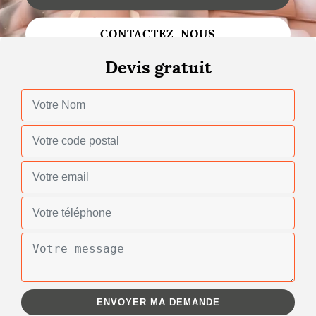
Changement de toiture
CONTACTEZ-NOUS
Nettoyage de toiture
Devis gratuit
Gouttières
Zinguerie
Réparation de toiture
Urgence fuite toiture