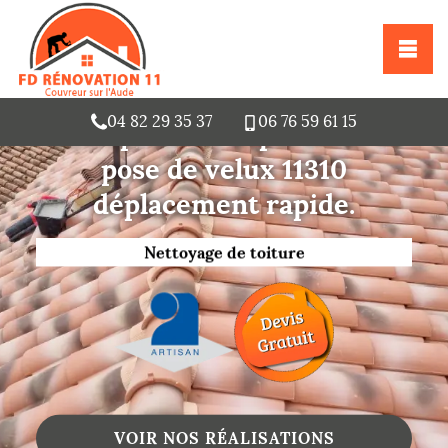
04 82 29 35 37
06 76 59 61 15
Entreprise de réparation et
pose de velux 11310
Urgence fuite toiture
déplacement rapide.
Changement de toiture
Nettoyage de toiture
Gouttières
Zinguerie
Réparation de toiture
Urgence fuite toiture
VOIR NOS RÉALISATIONS