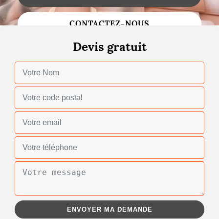
Changement de toiture
CONTACTEZ-NOUS
Nettoyage de toiture
Devis gratuit
Gouttières
Zinguerie
Réparation de toiture
Urgence fuite toiture