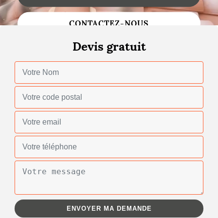
Changement de toiture
CONTACTEZ-NOUS
Nettoyage de toiture
Devis gratuit
Gouttières
Zinguerie
Réparation de toiture
Urgence fuite toiture