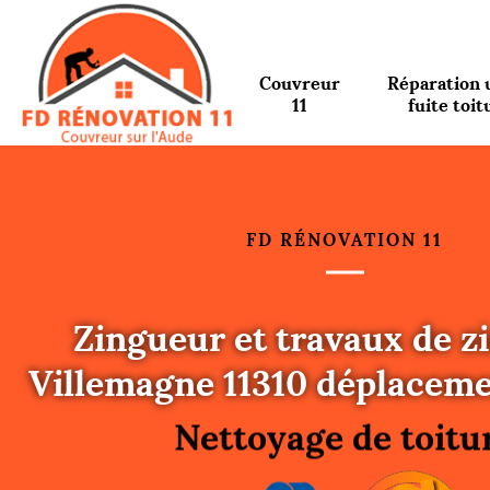
Couvreur
Réparation 
11
fuite toit
FD RÉNOVATION 11
Zingueur et travaux de z
Urgence fuite toitu
Villemagne 11310 déplaceme
Changement de toit
Nettoyage de toitu
Gouttières