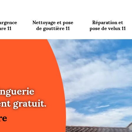
urgence
Nettoyage et pose
Réparation et
ure 11
de gouttière 11
pose de velux 11
inguerie
re
nt gratuit.
ure
re