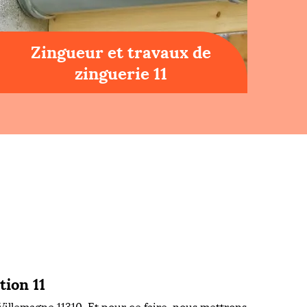
Zingueur et travaux de
zinguerie 11
tion 11