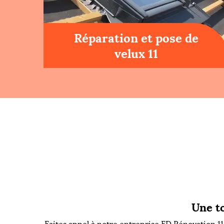
Réparation et pose de
velux 11
Une to