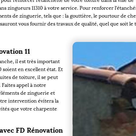
pour renforcer l’étanchéité de votre toiture dans la ville de
ans zingueurs 11310 à votre service. Pour renforcer l’étanchéi
nts de zinguerie, tels que : la gouttière, le pourtour de chem
auront vous fournir des travaux de qualité, quel que soit le t
ovation 11
nche, il est très important
 soient en excellent état. Et
ites de toiture, il se peut
 Faites appel à notre
éléments de zinguerie et
otre intervention évitera la
vités que votre charpente
 avec FD Rénovation