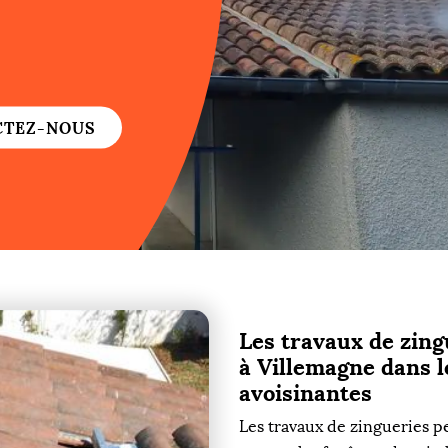
re
re
CTEZ-NOUS
ure
re
Les travaux de zing
re
à Villemagne dans le
re
avoisinantes
Les travaux de zingueries p