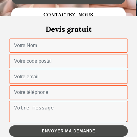
Changement de toiture
CONTACTEZ-NOUS
Nettoyage de toiture
Devis gratuit
Gouttières
Zinguerie
Réparation de toiture
Urgence fuite toiture