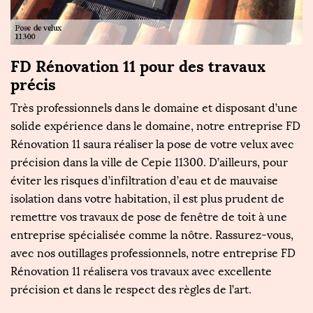
c
FD Rénovation 11 pour des travaux
F
précis
d
ur
Très professionnels dans le domaine et disposant d’une
Ay
solide expérience dans le domaine, notre entreprise FD
n
Rénovation 11 saura réaliser la pose de votre velux avec
ma
précision dans la ville de Cepie 11300. D’ailleurs, pour
s
éviter les risques d’infiltration d’eau et de mauvaise
fa
isolation dans votre habitation, il est plus prudent de
s’
ux
remettre vos travaux de pose de fenêtre de toit à une
ne
s
entreprise spécialisée comme la nôtre. Rassurez-vous,
d
avec nos outillages professionnels, notre entreprise FD
De
Rénovation 11 réalisera vos travaux avec excellente
l
précision et dans le respect des règles de l’art.
vo