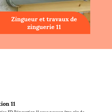
Zingueur et travaux de
zinguerie 11
ion 11