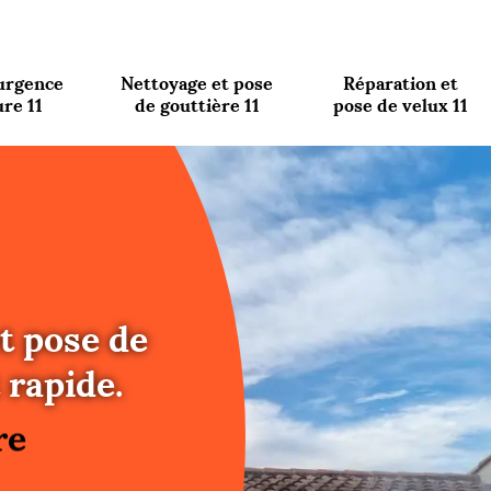
urgence
Nettoyage et pose
Réparation et
ure 11
de gouttière 11
pose de velux 11
t pose de
re
 rapide.
ure
re