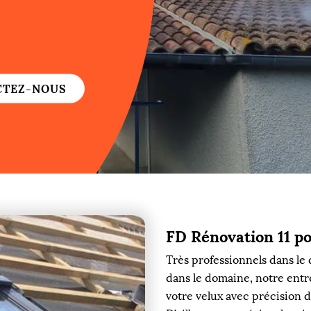
re
re
CTEZ-NOUS
ure
re
FD Rénovation 11 po
re
Très professionnels dans le
re
dans le domaine, notre entre
votre velux avec précision d