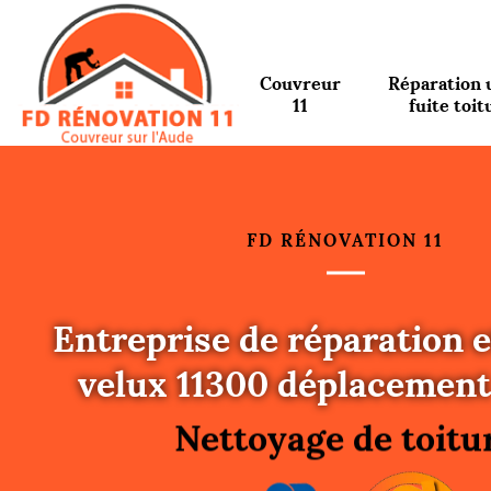
Couvreur
Réparation 
11
fuite toit
FD RÉNOVATION 11
Entreprise de réparation e
Urgence fuite toitu
velux 11300 déplacement
Changement de toit
Nettoyage de toitu
Gouttières