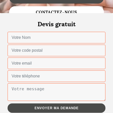
Changement de toiture
CONTACTEZ-NOUS
Nettoyage de toiture
Devis gratuit
Gouttières
Zinguerie
Réparation de toiture
Urgence fuite toiture