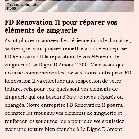
FD Rénovation 11 pour réparer vos
U
éléments de zinguerie
g
Ayant plusieurs années d’expérience dans le domaine ;
S
e
sachez que, vous pouvez remettre à notre entreprise
Ré
FD Rénovation 11 la réparation de vos éléments de
D 
zinguerie à La Digne D Amont 11300. Mais avant que
c
nous ne commencions les travaux, notre entreprise FD
n
es
Rénovation 11 va effectuer une inspection de votre
d
toiture, cela pour voir quels sont vos éléments de
t
zinguerie qui ont besoin d’être rénovés, réparés ou
de
changés. Notre entreprise FD Rénovation 11 pourra
R
de
colmater les trous sur vos éléments de zinguerie et
f
renforcer les soudures ; cela pour que vous puissiez
2
avoir une toiture bien étanche à La Digne D Amont.