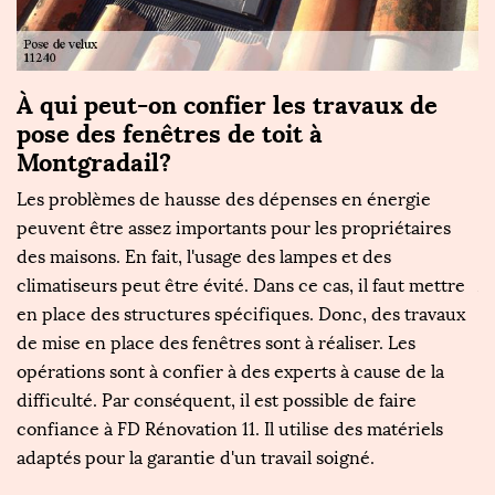
À qui peut-on confier les travaux de
F
pose des fenêtres de toit à
m
Montgradail?
en
L
Les problèmes de hausse des dépenses en énergie
pl
peuvent être assez importants pour les propriétaires
po
t
des maisons. En fait, l'usage des lampes et des
tr
climatiseurs peut être évité. Dans ce cas, il faut mettre
Au
e
en place des structures spécifiques. Donc, des travaux
q
de mise en place des fenêtres sont à réaliser. Les
d
opérations sont à confier à des experts à cause de la
mi
s
difficulté. Par conséquent, il est possible de faire
ut
et
confiance à FD Rénovation 11. Il utilise des matériels
Ré
adaptés pour la garantie d'un travail soigné.
p