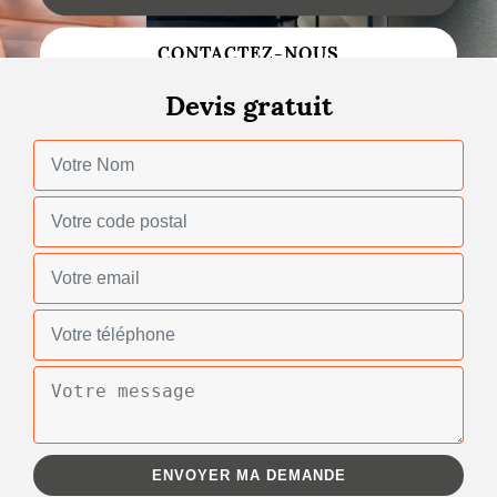
Changement de toiture
CONTACTEZ-NOUS
Nettoyage de toiture
Devis gratuit
Gouttières
Zinguerie
Réparation de toiture
Urgence fuite toiture