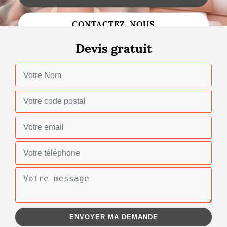
Changement de toiture
CONTACTEZ-NOUS
Nettoyage de toiture
Devis gratuit
Gouttières
Zinguerie
Réparation de toiture
Urgence fuite toiture