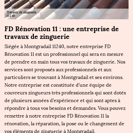
FD Rénovation 11 : une entreprise de
T
travaux de zinguerie
R
Siégée à Montgradail 11240, notre entreprise FD
No
.
Rénovation 11 est un professionnel qui sera en mesure
tr
s,
de prendre en main tous vos travaux de zinguerie. Nos
En
services sont proposés aux professionnels et aux
te
il
particuliers se trouvant à Montgradail et ses environs.
tr
Notre entreprise est constituée d’une équipe de
es
on
couvreurs zingueurs très professionnels qui sont dotés
r
de plusieurs années d’expérience et qui sont aptes à
11
répondre à tous vos besoins et demandes. Vous pouvez
en
remettre à notre entreprise FD Rénovation 11 la
pr
rénovation, la réparation, la pose ou le changement de
ap
vos éléments de zinguerie à Montgradail.