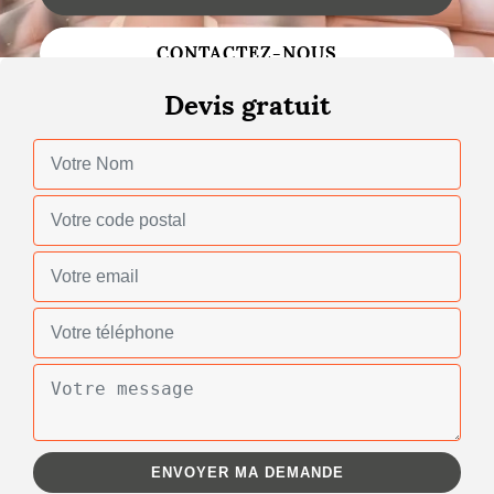
Changement de toiture
CONTACTEZ-NOUS
Nettoyage de toiture
Devis gratuit
Gouttières
Zinguerie
Réparation de toiture
Urgence fuite toiture