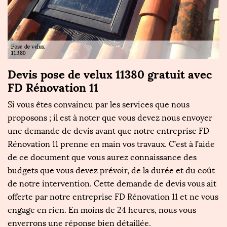
Devis pose de velux 11380 gratuit avec
P
FD Rénovation 11
R
Si vous êtes convaincu par les services que nous
No
proposons ; il est à noter que vous devez nous envoyer
e
FD
une demande de devis avant que notre entreprise FD
ve
Rénovation 11 prenne en main vos travaux. C’est à l’aide
11
de ce document que vous aurez connaissance des
f
budgets que vous devez prévoir, de la durée et du coût
se
de notre intervention. Cette demande de devis vous ait
pl
offerte par notre entreprise FD Rénovation 11 et ne vous
a
engage en rien. En moins de 24 heures, nous vous
r
re
enverrons une réponse bien détaillée.
av