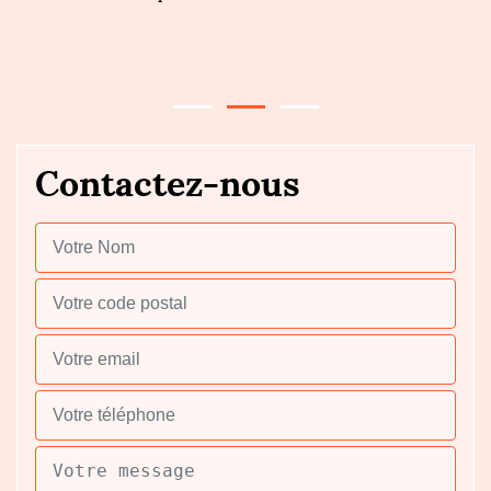
r
v
Contactez-nous