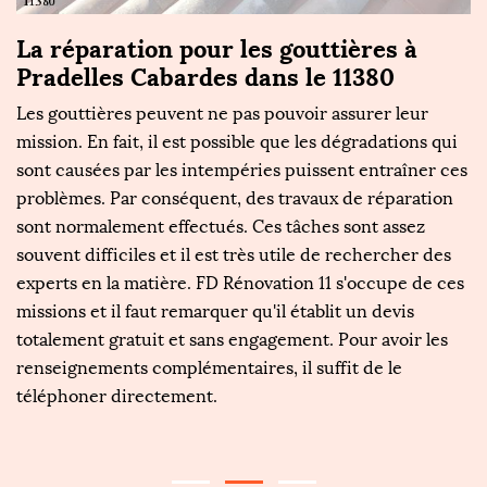
ie
La réparation pour les gouttières à
L
Pradelles Cabardes dans le 11380
d
d
Les gouttières peuvent ne pas pouvoir assurer leur
a
mission. En fait, il est possible que les dégradations qui
sont causées par les intempéries puissent entraîner ces
L
problèmes. Par conséquent, des travaux de réparation
en
s
sont normalement effectués. Ces tâches sont assez
go
souvent difficiles et il est très utile de rechercher des
fa
s
experts en la matière. FD Rénovation 11 s'occupe de ces
de
missions et il faut remarquer qu'il établit un devis
et
totalement gratuit et sans engagement. Pour avoir les
op
le
renseignements complémentaires, il suffit de le
co
téléphoner directement.
g