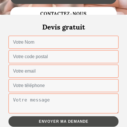
Changement de toiture
CONTACTEZ-NOUS
Nettoyage de toiture
Devis gratuit
Gouttières
Zinguerie
Réparation de toiture
Urgence fuite toiture