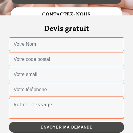
Changement de toiture
CONTACTEZ-NOUS
Nettoyage de toiture
Devis gratuit
Gouttières
Zinguerie
Réparation de toiture
Urgence fuite toiture