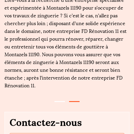
Êtes-vous à la recherche d’une entreprise spécialisée
C
us
et expérimentée à Montazels 11190 pour s’occuper de
l
vos travaux de zinguerie ? Si c’est le cas, n’allez pas
as
chercher plus loin ; disposant d’une solide expérience
bé
dans le domaine, notre entreprise FD Rénovation 11 est
ty
le professionnel qui pourra rénover, réparer, changer
z
i
ou entretenir tous vos éléments de gouttière à
é
Montazels 11190. Nous pouvons vous assurer que vos
s
0.
éléments de zinguerie à Montazels 11190 seront aux
en
normes, auront une bonne résistance et seront bien
P
re
étanche ; après l’intervention de notre entreprise FD
p
Rénovation 11.
e
Contactez-nous