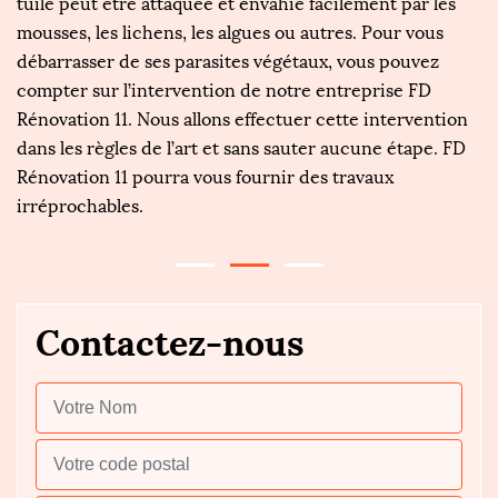
ns
tuile peut être attaquée et envahie facilement par les
vo
 à
mousses, les lichens, les algues ou autres. Pour vous
et
à
débarrasser de ses parasites végétaux, vous pouvez
ét
compter sur l’intervention de notre entreprise FD
s
s
Rénovation 11. Nous allons effectuer cette intervention
dé
dans les règles de l’art et sans sauter aucune étape. FD
l
Rénovation 11 pourra vous fournir des travaux
es
irréprochables.
Contactez-nous