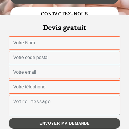
Changement de toiture
CONTACTEZ-NOUS
Nettoyage de toiture
Devis gratuit
Gouttières
Zinguerie
Réparation de toiture
Urgence fuite toiture