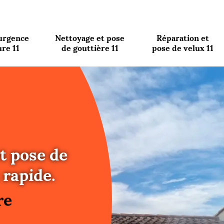
urgence
Nettoyage et pose
Réparation et
ure 11
de gouttière 11
pose de velux 11
t pose de
re
 rapide.
ure
re