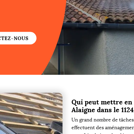
re
re
CTEZ-NOUS
ure
re
Qui peut mettre en p
re
Alaigne dans le 1124
re
Un grand nombre de tâches s
effectuent des aménagements