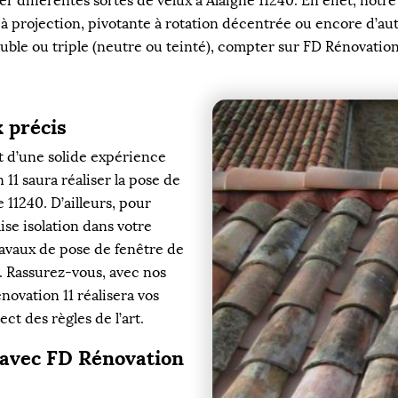
r différentes sortes de velux à Alaigne 11240. En effet, notr
n, à projection, pivotante à rotation décentrée ou encore d’a
uble ou triple (neutre ou teinté), compter sur FD Rénovation 1
 précis
t d’une solide expérience
11 saura réaliser la pose de
e 11240. D’ailleurs, pour
aise isolation dans votre
travaux de pose de fenêtre de
. Rassurez-vous, avec nos
novation 11 réalisera vos
ct des règles de l’art.
 avec FD Rénovation