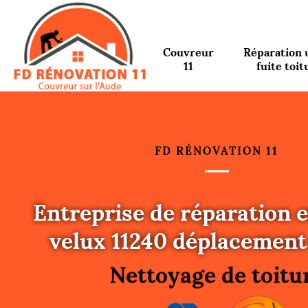
Couvreur
Réparation 
11
fuite toit
FD RÉNOVATION 11
Entreprise de réparation e
Urgence fuite toitu
velux 11240 déplacement
Changement de toit
Nettoyage de toitu
Gouttières